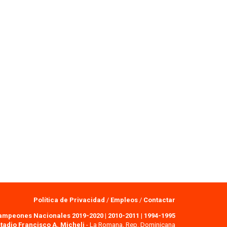
Política de Privacidad
/
Empleos
/
Contactar
ampeones Nacionales 2019-2020
|
2010-2011
|
1994-1995
tadio Francisco A. Micheli
- La Romana, Rep. Dominicana