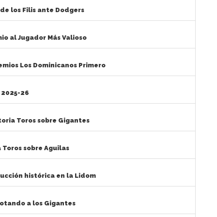
de los Filis ante Dodgers
mio al Jugador Más Valioso
remios Los Dominicanos Primero
 2025-26
ctoria Toros sobre Gigantes
 Toros sobre Aguilas
ucción histórica en la Lidom
zotando a los Gigantes