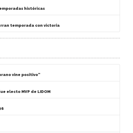
temporadas históricas
ierran temporada con victoria
rano vine positivo”
 fue electo MVP de LIDOM
26