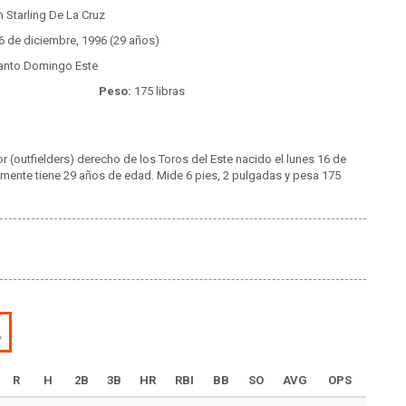
 Starling De La Cruz
6 de diciembre, 1996 (29 años)
nto Domingo Este
Peso:
175 libras
r (outfielders) derecho de los Toros del Este nacido el lunes 16 de
lmente tiene 29 años de edad. Mide 6 pies, 2 pulgadas y pesa 175
L
R
H
2B
3B
HR
RBI
BB
SO
AVG
OPS