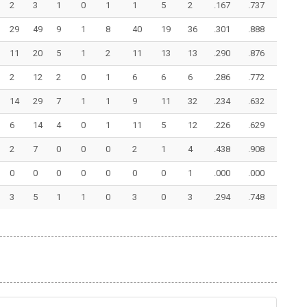
2
3
1
0
1
1
5
2
.167
.737
29
49
9
1
8
40
19
36
.301
.888
11
20
5
1
2
11
13
13
.290
.876
2
12
2
0
1
6
6
6
.286
.772
14
29
7
1
1
9
11
32
.234
.632
6
14
4
0
1
11
5
12
.226
.629
2
7
0
0
0
2
1
4
.438
.908
0
0
0
0
0
0
0
1
.000
.000
3
5
1
1
0
3
0
3
.294
.748