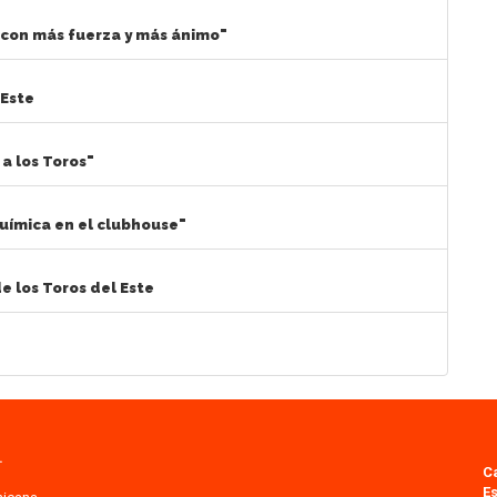
con más fuerza y más ánimo"
 Este
 a los Toros"
química en el clubhouse"
e los Toros del Este
.
C
Es