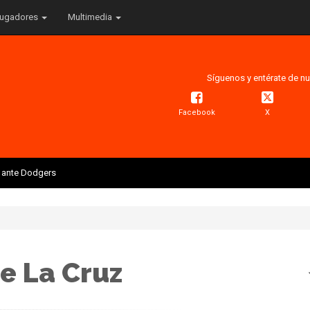
ugadores
Multimedia
Síguenos y entérate de nu
Facebook
X
is ante Dodgers
e La Cruz