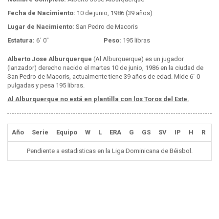
Fecha de Nacimiento:
10 de junio, 1986 (39 años)
Lugar de Nacimiento:
San Pedro de Macoris
Estatura:
6´ 0"
Peso:
195 libras
Alberto Jose Alburquerque
(Al Alburquerque) es un jugador
(lanzador) derecho nacido el martes 10 de junio, 1986 en la ciudad de
San Pedro de Macoris, actualmente tiene 39 años de edad. Mide 6´ 0
pulgadas y pesa 195 libras.
Al Alburquerque no está en plantilla con los Toros del Este.
Año
Serie
Equipo
W
L
ERA
G
GS
SV
IP
H
R
E
Pendiente a estadisticas en la Liga Dominicana de Béisbol.