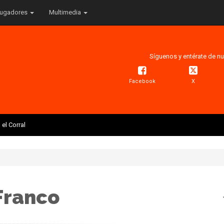
ugadores
Multimedia
Síguenos y entérate de nu
Facebook
X
el Corral
Franco