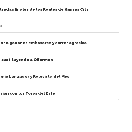
radas finales de los Reales de Kansas City
s
ar a ganar es embasarse y correr agresivo
e sustituyendo a Offerman
emio Lanzador y Relevista del Mes
sión con los Toros del Este