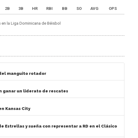
2B
3B
HR
RBI
BB
SO
AVG
OPS
s en la Liga Dominicana de Béisbol
 del manguito rotador
n ganar un liderato de rescates
en Kansas City
e Estrellas y sueña con representar a RD en el Clásico