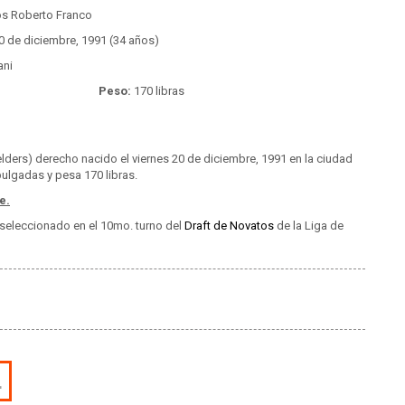
os Roberto Franco
0 de diciembre, 1991 (34 años)
ni
Peso:
170 libras
elders) derecho nacido el viernes 20 de diciembre, 1991 en la ciudad
pulgadas y pesa 170 libras.
e.
 seleccionado en el 10mo. turno del
Draft de Novatos
de la Liga de
L