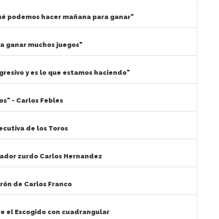
qué podemos hacer mañana para ganar"
s a ganar muchos juegos"
agresivo y es lo que estamos haciendo"
s" - Carlos Febles
ecutiva de los Toros
zador zurdo Carlos Hernandez
nrón de Carlos Franco
bre el Escogido con cuadrangular