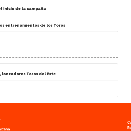
el inicio de la campaña
los entrenamientos de los Toros
, lanzadores Toros del Este
.
C
Es
nicana