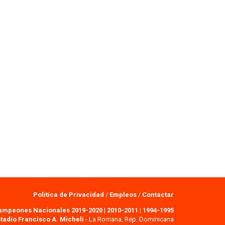
Política de Privacidad
/
Empleos
/
Contactar
ampeones Nacionales 2019-2020
|
2010-2011
|
1994-1995
tadio Francisco A. Micheli
- La Romana, Rep. Dominicana