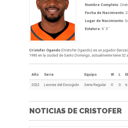
Nombre Completo:
Cris
Fecha de Nacimiento:
2
Lugar de Nacimiento:
S
Estatura:
6´ 3´´
Cristofer Ogando
(Cristofer Ogando) es un jugador (lanzad
1993 en la ciudad de Santo Domingo, actualmente tiene 32 añ
Año
Serie
Equipo
W
L
E
2022
Leones del Escogido
Serie Regular
0
0
6
NOTICIAS DE CRISTOFER