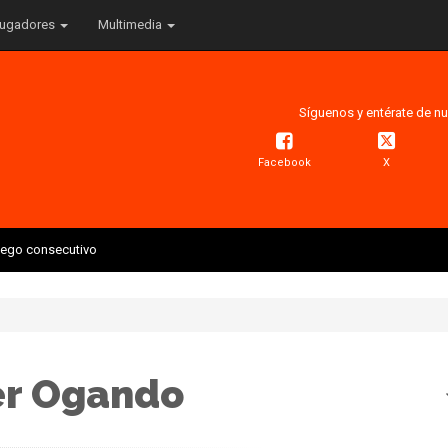
ugadores
Multimedia
Síguenos y entérate de nu
Facebook
X
juego consecutivo
er Ogando