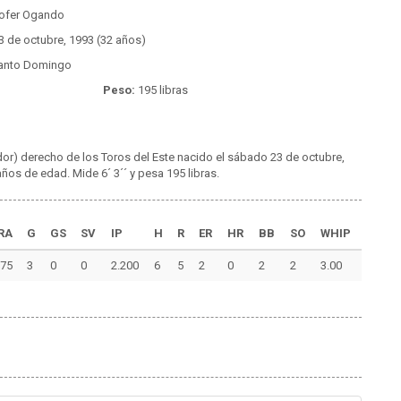
tofer Ogando
3 de octubre, 1993 (32 años)
anto Domingo
Peso:
195 libras
or) derecho de los Toros del Este nacido el sábado 23 de octubre,
os de edad. Mide 6´ 3´´ y pesa 195 libras.
RA
G
GS
SV
IP
H
R
ER
HR
BB
SO
WHIP
.75
3
0
0
2.200
6
5
2
0
2
2
3.00