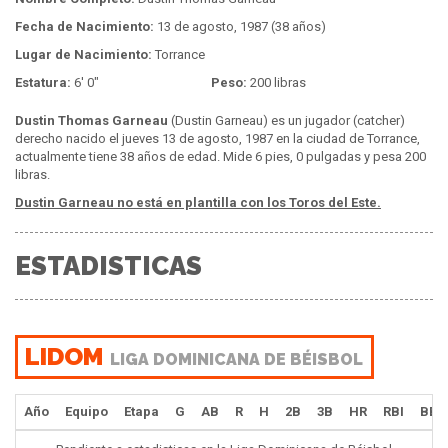
Fecha de Nacimiento:
13 de agosto, 1987 (38 años)
Lugar de Nacimiento:
Torrance
Estatura:
6' 0"
Peso:
200 libras
Dustin Thomas Garneau
(Dustin Garneau) es un jugador (catcher)
derecho nacido el jueves 13 de agosto, 1987 en la ciudad de Torrance,
actualmente tiene 38 años de edad. Mide 6 pies, 0 pulgadas y pesa 200
libras.
Dustin Garneau no está en plantilla con los Toros del Este.
ESTADISTICAS
LIDOM
LIGA DOMINICANA DE BÉISBOL
Año
Equipo
Etapa
G
AB
R
H
2B
3B
HR
RBI
BB