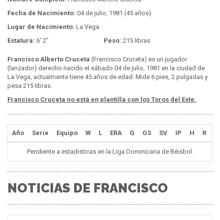
Fecha de Nacimiento:
04 de julio, 1981 (45 años)
Lugar de Nacimiento:
La Vega
Estatura:
6' 2"
Peso:
215 libras
Francisco Alberto Cruceta
(Francisco Cruceta) es un jugador
(lanzador) derecho nacido el sábado 04 de julio, 1981 en la ciudad de
La Vega, actualmente tiene 45 años de edad. Mide 6 pies, 2 pulgadas y
pesa 215 libras.
Francisco Cruceta no está en plantilla con los Toros del Este.
Año
Serie
Equipo
W
L
ERA
G
GS
SV
IP
H
R
E
Pendiente a estadisticas en la Liga Dominicana de Béisbol.
NOTICIAS DE FRANCISCO