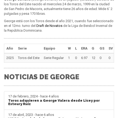
los Toros del Este nacido el miercoles 24 de marzo, 1999 en la ciudad
de San Pedro de Macoris, actualmente tiene 26 años de edad. Mide 6´ 2
pulgadas y pesa 170 libras.
George está con los Toros desde el año 2021, cuando fue seleccionado
en el 12mo. turno del
Draft de Novatos
de la Liga de Beisbol Invernal de
la República Dominicana.
Año
Serie
Equipo
W
L
ERA
G
GS
SV
2025
Toros del Este
Serie Regular
1
0
6.97
12
0
0
NOTICIAS DE GEORGE
17 de febrero, 2024 - hace 4 años
Toros adquieren a George Valera desde Licey por
Esteury Ruiz
17 de abril, 2023 - hace 6 años