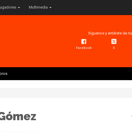
ugadores
Multimedia
Síguenos y entérate de nu
Facebook
X
Toros
 Gómez