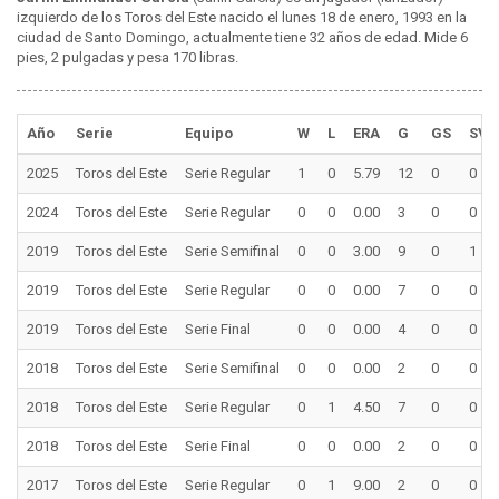
izquierdo de los Toros del Este nacido el lunes 18 de enero, 1993 en la
ciudad de Santo Domingo, actualmente tiene 32 años de edad. Mide 6
pies, 2 pulgadas y pesa 170 libras.
Año
Serie
Equipo
W
L
ERA
G
GS
SV
2025
Toros del Este
Serie Regular
1
0
5.79
12
0
0
2024
Toros del Este
Serie Regular
0
0
0.00
3
0
0
2019
Toros del Este
Serie Semifinal
0
0
3.00
9
0
1
2019
Toros del Este
Serie Regular
0
0
0.00
7
0
0
2019
Toros del Este
Serie Final
0
0
0.00
4
0
0
2018
Toros del Este
Serie Semifinal
0
0
0.00
2
0
0
2018
Toros del Este
Serie Regular
0
1
4.50
7
0
0
2018
Toros del Este
Serie Final
0
0
0.00
2
0
0
2017
Toros del Este
Serie Regular
0
1
9.00
2
0
0