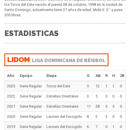
los Toros del Este nacido el jueves 08 de octubre, 1998 en la ciudad de
Santo Domingo, actualmente tiene 27 años de edad. Mide 6´ 0´´ y pesa
205 libras.
ESTADISTICAS
LIDOM
LIGA DOMINICANA DE BÉISBOL
Año
Equipo
Etapa
G
AB
R
H
2B
2025
Serie Regular
Toros del Este
5
12
1
1
0
2022
Serie Regular
Estrellas Orientales
3
5
0
0
0
2021
Serie Regular
Estrellas Orientales
11
28
3
5
0
2020
Serie Regular
Leones del Escogido
8
2
3
0
0
2019
Serie Regular
Leones del Escogido
6
7
0
1
0