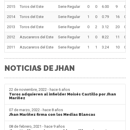
2015
Toros del Este
Serie Regular
0
0
6.00
9
0
2014
Toros del Este
Serie Regular
1
0
0.79
16
0
2013
Toros del Este
Serie Regular
0
2
3.12
20
0
2012
Azucareros del Este
Serie Regular
1
0
8.22
11
0
2011
Azucareros del Este
Serie Regular
1
1
3.24
10
0
NOTICIAS DE JHAN
22 de noviembre, 2022 - hace 6 años
Toros adquieren al infielder Moisés Castillo por Jhan
Maríñez
07 de marzo, 2022 - hace 8 años
Jhan Mariñez firma con los Medias Blancas
08 de febrero, 2021 - hace 9 años