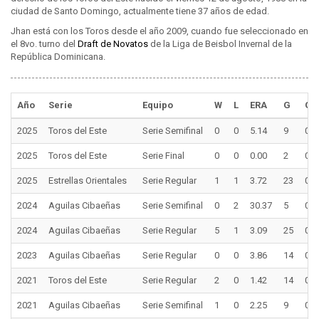
ciudad de Santo Domingo, actualmente tiene 37 años de edad.
Jhan está con los Toros desde el año 2009, cuando fue seleccionado en
el 8vo. turno del
Draft de Novatos
de la Liga de Beisbol Invernal de la
República Dominicana.
Año
Serie
Equipo
W
L
ERA
G
GS
2025
Toros del Este
Serie Semifinal
0
0
5.14
9
0
2025
Toros del Este
Serie Final
0
0
0.00
2
0
2025
Estrellas Orientales
Serie Regular
1
1
3.72
23
0
2024
Aguilas Cibaeñas
Serie Semifinal
0
2
30.37
5
0
2024
Aguilas Cibaeñas
Serie Regular
5
1
3.09
25
0
2023
Aguilas Cibaeñas
Serie Regular
0
0
3.86
14
0
2021
Toros del Este
Serie Regular
2
0
1.42
14
0
2021
Aguilas Cibaeñas
Serie Semifinal
1
0
2.25
9
0