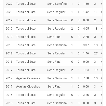
2020
Toros del Este
Serie Semifinal
1
0
1.50
3
0
2020
Toros del Este
Serie Regular
1
1
1.42
11
0
2019
Toros del Este
Serie Semifinal
0
0
0.00
2
0
2019
Toros del Este
Serie Regular
2
0
4.05
13
0
2019
Toros del Este
Serie Final
0
0
2.70
3
0
2018
Toros del Este
Serie Semifinal
1
0
3.37
10
0
2018
Toros del Este
Serie Regular
1
0
1.46
27
0
2018
Toros del Este
Serie Final
0
0
0.00
3
0
2017
Toros del Este
Serie Regular
2
2
1.83
19
0
2017
Aguilas Cibaeñas
Serie Semifinal
1
3
7.88
10
0
2017
Aguilas Cibaeñas
Serie Final
1
0
0.00
3
0
2016
Toros del Este
Serie Regular
0
0
3.86
3
0
2015
Toros del Este
Serie Semifinal
1
0
0.00
3
0