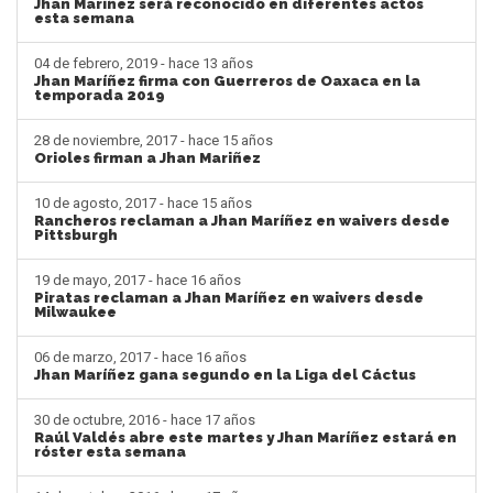
Jhan Mariñez será reconocido en diferentes actos
esta semana
04 de febrero, 2019 - hace 13 años
Jhan Maríñez firma con Guerreros de Oaxaca en la
temporada 2019
28 de noviembre, 2017 - hace 15 años
Orioles firman a Jhan Mariñez
10 de agosto, 2017 - hace 15 años
Rancheros reclaman a Jhan Maríñez en waivers desde
Pittsburgh
19 de mayo, 2017 - hace 16 años
Piratas reclaman a Jhan Maríñez en waivers desde
Milwaukee
06 de marzo, 2017 - hace 16 años
Jhan Maríñez gana segundo en la Liga del Cáctus
30 de octubre, 2016 - hace 17 años
Raúl Valdés abre este martes y Jhan Maríñez estará en
róster esta semana