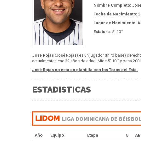
Nombre Completo:
Jose
Fecha de Nacimiento:
24
Lugar de Nacimiento:
A
Estatura:
5´ 10´´
Jose Rojas
(José Rojas) es un jugador (third base) derecho
actualmente tiene 32 años de edad. Mide 5´ 10´´ y pesa 200 l
José Rojas no está en plantilla con los Toros del Este.
ESTADISTICAS
LIDOM
LIGA DOMINICANA DE BÉISBO
Año
Equipo
Etapa
G
AB