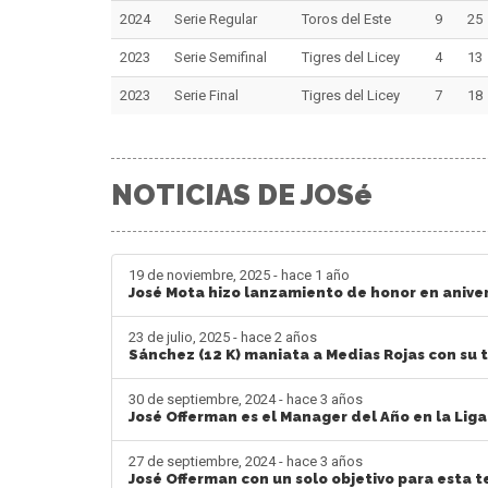
2024
Serie Regular
Toros del Este
9
25
2023
Serie Semifinal
Tigres del Licey
4
13
2023
Serie Final
Tigres del Licey
7
18
NOTICIAS DE JOSé
19 de noviembre, 2025 - hace 1 año
José Mota hizo lanzamiento de honor en aniver
23 de julio, 2025 - hace 2 años
Sánchez (12 K) maniata a Medias Rojas con su 
30 de septiembre, 2024 - hace 3 años
José Offerman es el Manager del Año en la Lig
27 de septiembre, 2024 - hace 3 años
José Offerman con un solo objetivo para esta 