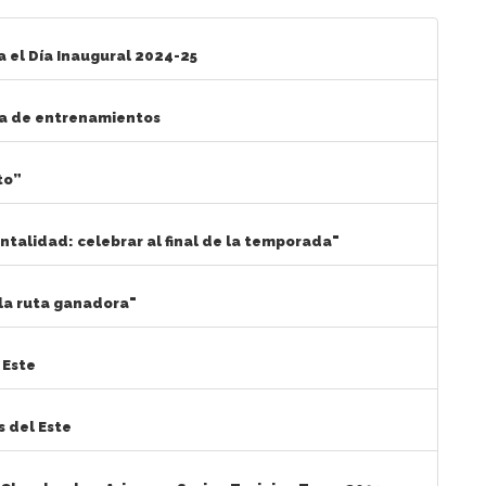
a el Día Inaugural 2024-25
na de entrenamientos
to”
ntalidad: celebrar al final de la temporada"
 la ruta ganadora"
 Este
s del Este