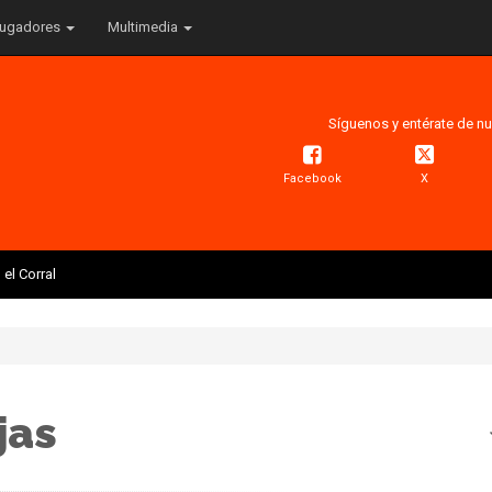
ugadores
Multimedia
Síguenos y entérate de nu
Facebook
X
el Corral
jas