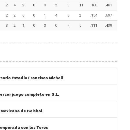
2
4
2
0
0
2
3
11
.160
.481
2
2
0
0
1
4
3
2
.154
.697
3
2
1
0
0
0
4
5
.111
.439
sario Estadio Francisco Micheli
tercer juego completo en G.L.
a Mexicana de Beisbol
temporada con los Toros