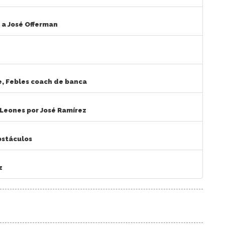
 a José Offerman
e, Febles coach de banca
 Leones por José Ramírez
bstáculos
z