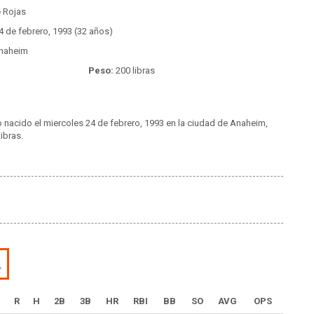
 Rojas
 de febrero, 1993 (32 años)
naheim
Peso:
200 libras
 nacido el miercoles 24 de febrero, 1993 en la ciudad de Anaheim,
ibras.
L
R
H
2B
3B
HR
RBI
BB
SO
AVG
OPS