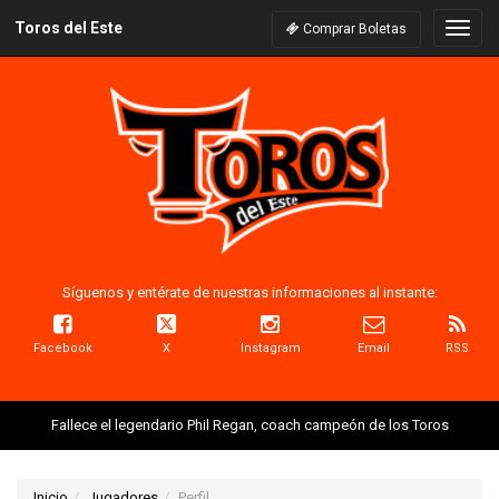
Toros del Este
Naveg
Comprar Boletas
Síguenos y entérate de nuestras informaciones al instante:
Facebook
X
Instagram
Email
RSS
Fallece el legendario Phil Regan, coach campeón de los Toros
Inicio
Jugadores
Perfil