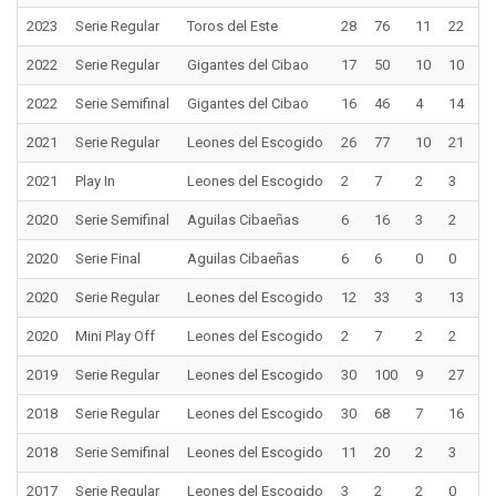
2023
Serie Regular
Toros del Este
28
76
11
22
6
2022
Serie Regular
Gigantes del Cibao
17
50
10
10
2
2022
Serie Semifinal
Gigantes del Cibao
16
46
4
14
2
2021
Serie Regular
Leones del Escogido
26
77
10
21
3
2021
Play In
Leones del Escogido
2
7
2
3
0
2020
Serie Semifinal
Aguilas Cibaeñas
6
16
3
2
0
2020
Serie Final
Aguilas Cibaeñas
6
6
0
0
0
2020
Serie Regular
Leones del Escogido
12
33
3
13
2
2020
Mini Play Off
Leones del Escogido
2
7
2
2
1
2019
Serie Regular
Leones del Escogido
30
100
9
27
4
2018
Serie Regular
Leones del Escogido
30
68
7
16
3
2018
Serie Semifinal
Leones del Escogido
11
20
2
3
1
2017
Serie Regular
Leones del Escogido
3
2
2
0
0