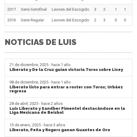
2017
Serie Semifinal
Leones del Escogido
3
2
1
1
0
2016
Serie Regular
Leones del Escogido
2
3
0
0
0
NOTICIAS DE LUIS
21 de diciembre, 2025 - hace 1 año
Liberato y De la Cruz guían victoria Toros sobre Licey
08 de diciembre, 2025 - hace 1 año
Liberato listo para entrar a roster con Toros; Urbáez
regresa
28 de abril, 2025 - hace 2 años
Luis Liberato y Sandber Pimentel destacándose en la
Liga Mexicana de Beisbol
13 de enero, 2025 - hace 3 años
Liberato, Peña y Rogers ganan Guantes de Oro