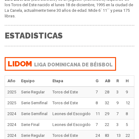
los Toros del Este nacido el lunes 18 de diciembre, 1995 en la ciudad de
La Canela, actualmente tiene 30 años de edad. Mide 6´ 11´´ y pesa 175
libras.
ESTADISTICAS
LIDOM
LIGA DOMINICANA DE BÉISBOL
Año
Equipo
Etapa
G
AB
R
H
2
2025
Serie Regular
Toros del Este
7
28
3
9
2
2025
Serie Semifinal
Toros del Este
8
32
9
12
2
2024
Serie Semifinal
Leones del Escogido
11
29
7
8
2
2024
Serie Final
Leones del Escogido
7
22
3
5
0
2024
Serie Regular
Toros del Este
24
83
13
22
6