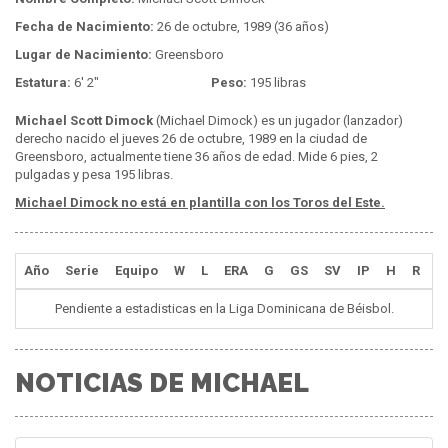
Fecha de Nacimiento:
26 de octubre, 1989 (36 años)
Lugar de Nacimiento:
Greensboro
Estatura:
6' 2"
Peso:
195 libras
Michael Scott Dimock
(Michael Dimock) es un jugador (lanzador)
derecho nacido el jueves 26 de octubre, 1989 en la ciudad de
Greensboro, actualmente tiene 36 años de edad. Mide 6 pies, 2
pulgadas y pesa 195 libras.
Michael Dimock no está en plantilla con los Toros del Este.
Año
Serie
Equipo
W
L
ERA
G
GS
SV
IP
H
R
E
Pendiente a estadisticas en la Liga Dominicana de Béisbol.
NOTICIAS DE MICHAEL