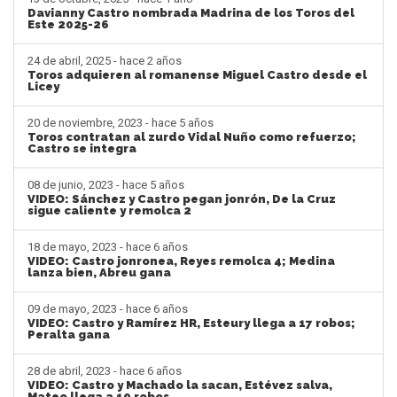
Davianny Castro nombrada Madrina de los Toros del
Este 2025-26
24 de abril, 2025 - hace 2 años
Toros adquieren al romanense Miguel Castro desde el
Licey
20 de noviembre, 2023 - hace 5 años
Toros contratan al zurdo Vidal Nuño como refuerzo;
Castro se integra
08 de junio, 2023 - hace 5 años
VIDEO: Sánchez y Castro pegan jonrón, De la Cruz
sigue caliente y remolca 2
18 de mayo, 2023 - hace 6 años
VIDEO: Castro jonronea, Reyes remolca 4; Medina
lanza bien, Abreu gana
09 de mayo, 2023 - hace 6 años
VIDEO: Castro y Ramírez HR, Esteury llega a 17 robos;
Peralta gana
28 de abril, 2023 - hace 6 años
VIDEO: Castro y Machado la sacan, Estévez salva,
Mateo llega a 10 robos