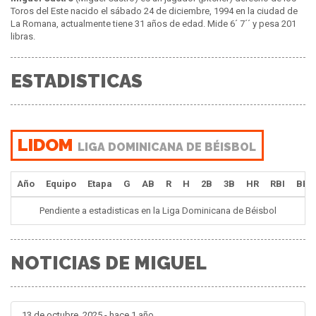
Toros del Este nacido el sábado 24 de diciembre, 1994 en la ciudad de
La Romana, actualmente tiene 31 años de edad. Mide 6´ 7´´ y pesa 201
libras.
ESTADISTICAS
LIDOM
LIGA DOMINICANA DE BÉISBOL
Año
Equipo
Etapa
G
AB
R
H
2B
3B
HR
RBI
BB
Pendiente a estadisticas en la Liga Dominicana de Béisbol
NOTICIAS DE MIGUEL
13 de octubre, 2025 - hace 1 año