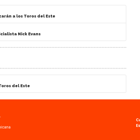
arán a los Toros del Este
cialista Nick Evans
Toros del Este
.
C
Es
nicana