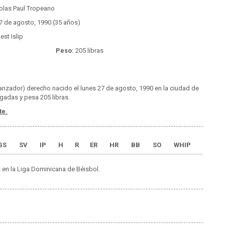
olas Paul Tropeano
7 de agosto, 1990 (35 años)
st Islip
Peso:
205 libras
anzador) derecho nacido el lunes 27 de agosto, 1990 en la ciudad de
lgadas y pesa 205 libras.
te.
GS
SV
IP
H
R
ER
HR
BB
SO
WHIP
 en la Liga Dominicana de Béisbol.