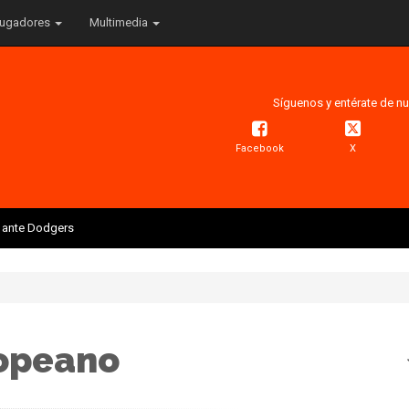
ugadores
Multimedia
Síguenos y entérate de nu
Facebook
X
is ante Dodgers
ropeano