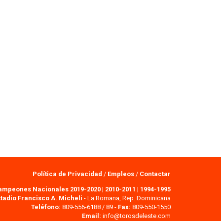
Política de Privacidad
/
Empleos
/
Contactar
ampeones Nacionales 2019-2020
|
2010-2011
|
1994-1995
tadio Francisco A. Micheli
- La Romana, Rep. Dominicana
Teléfono:
809-556-6188 / 89 -
Fax:
809-550-1550
Email:
info@torosdeleste.com