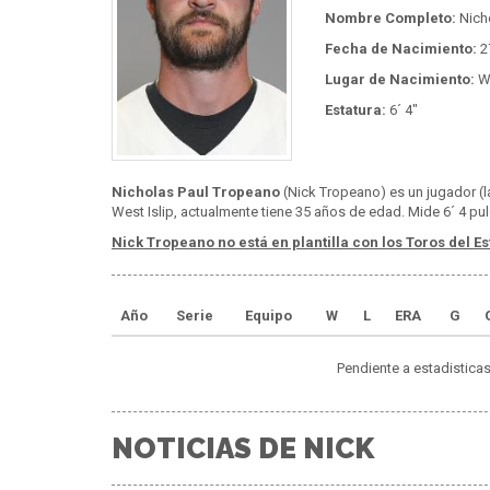
Nombre Completo:
Nich
Fecha de Nacimiento:
2
Lugar de Nacimiento:
We
Estatura:
6´ 4"
Nicholas Paul Tropeano
(Nick Tropeano) es un jugador (l
West Islip, actualmente tiene 35 años de edad. Mide 6´ 4 pu
Nick Tropeano no está en plantilla con los Toros del Es
Año
Serie
Equipo
W
L
ERA
G
Pendiente a estadisticas
NOTICIAS DE NICK