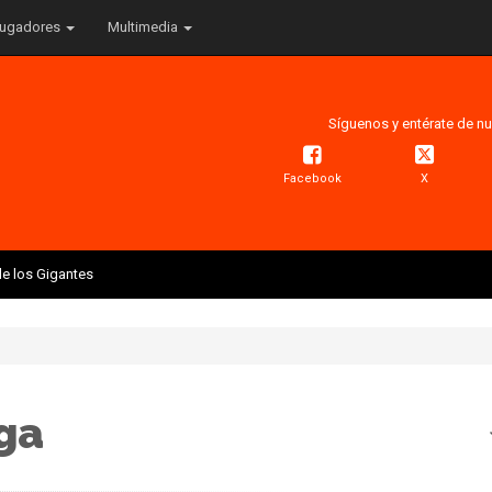
ugadores
Multimedia
Síguenos y entérate de nu
Facebook
X
e los Gigantes
ga