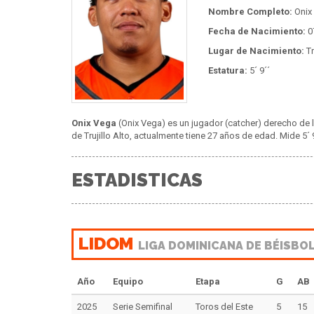
Nombre Completo:
Onix
Fecha de Nacimiento:
0
Lugar de Nacimiento:
Tr
Estatura:
5´ 9´´
Onix Vega
(Onix Vega) es un jugador (catcher) derecho de l
de Trujillo Alto, actualmente tiene 27 años de edad. Mide 5´ 9
ESTADISTICAS
LIDOM
LIGA DOMINICANA DE BÉISBO
Año
Equipo
Etapa
G
AB
2025
Serie Semifinal
Toros del Este
5
15