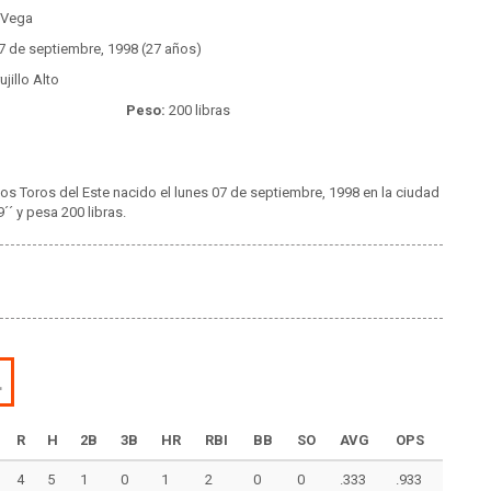
 Vega
7 de septiembre, 1998 (27 años)
ujillo Alto
Peso:
200 libras
os Toros del Este nacido el lunes 07 de septiembre, 1998 en la ciudad
´´ y pesa 200 libras.
L
R
H
2B
3B
HR
RBI
BB
SO
AVG
OPS
4
5
1
0
1
2
0
0
.333
.933