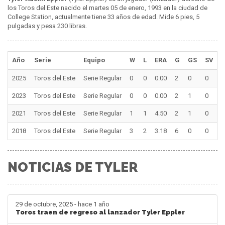
los Toros del Este nacido el martes 05 de enero, 1993 en la ciudad de
College Station, actualmente tiene 33 años de edad. Mide 6 pies, 5
pulgadas y pesa 230 libras.
Año
Serie
Equipo
W
L
ERA
G
GS
SV
I
2025
Toros del Este
Serie Regular
0
0
0.00
2
0
0
3
2023
Toros del Este
Serie Regular
0
0
0.00
2
1
0
4
2021
Toros del Este
Serie Regular
1
1
4.50
2
1
0
6
2018
Toros del Este
Serie Regular
3
2
3.18
6
0
0
2
NOTICIAS DE TYLER
29 de octubre, 2025 - hace 1 año
Toros traen de regreso al lanzador Tyler Eppler