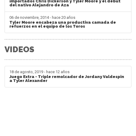
importados Chris Dickerson y Tyler Moore y el debut
del nativo Alejandro de Aza
06 de noviembre, 2014 - hace 20 años
Tyler Moore encabeza una productiva camada de
refuerzos en el equipo de los Toros
VIDEOS
18 de agosto, 2019 - hace 12 años
Juego Extra - Triple remolcador de Jordany Valdespin
a Tyler Alexander