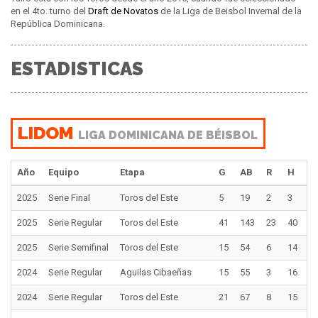
en el 4to. turno del
Draft de Novatos
de la Liga de Beisbol Invernal de la
República Dominicana.
ESTADISTICAS
LIDOM
LIGA DOMINICANA DE BÉISBOL
Año
Equipo
Etapa
G
AB
R
H
2
2025
Serie Final
Toros del Este
5
19
2
3
0
2025
Serie Regular
Toros del Este
41
143
23
40
1
2025
Serie Semifinal
Toros del Este
15
54
6
14
3
2024
Serie Regular
Aguilas Cibaeñas
15
55
3
16
2
2024
Serie Regular
Toros del Este
21
67
8
15
2