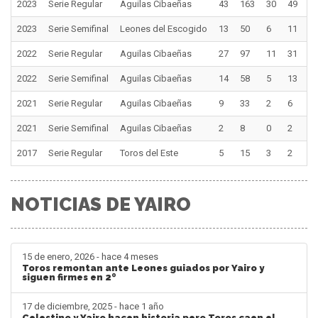
2023
Serie Regular
Aguilas Cibaeñas
43
163
30
49
1
2023
Serie Semifinal
Leones del Escogido
13
50
6
11
0
2022
Serie Regular
Aguilas Cibaeñas
27
97
11
31
6
2022
Serie Semifinal
Aguilas Cibaeñas
14
58
5
13
2
2021
Serie Regular
Aguilas Cibaeñas
9
33
2
6
0
2021
Serie Semifinal
Aguilas Cibaeñas
2
8
0
2
0
2017
Serie Regular
Toros del Este
5
15
3
2
0
NOTICIAS DE YAIRO
15 de enero, 2026 - hace 4 meses
Toros remontan ante Leones guiados por Yairo y
siguen firmes en 2º
17 de diciembre, 2025 - hace 1 año
Celestino y Yairo hacen historia pero Toros caen el