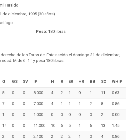
il Hiraldo
1 de diciembre, 1995 (30 años)
ntiago
Peso:
180 libras
) derecho de los Toros del Este nacido el domingo 31 de diciembre,
edad. Mide 6´ 1´´ y pesa 180 libras.
G
GS
SV
IP
H
R
ER
HR
BB
SO
WHIP
8
0
0
8.000
4
2
1
0
1
11
0.63
7
0
0
7.000
4
1
1
1
2
8
0.86
1
0
0
1.000
0
0
0
0
0
2
0.00
14
0
0
11.000
10
5
5
1
6
13
1.45
2
0
0
2.100
2
2
2
1
0
4
0.86