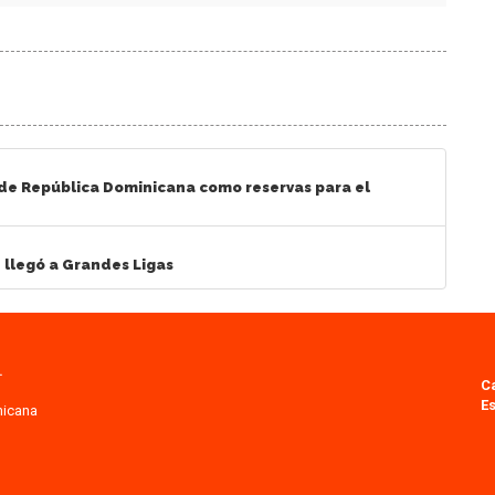
 de República Dominicana como reservas para el
e llegó a Grandes Ligas
.
C
Es
nicana