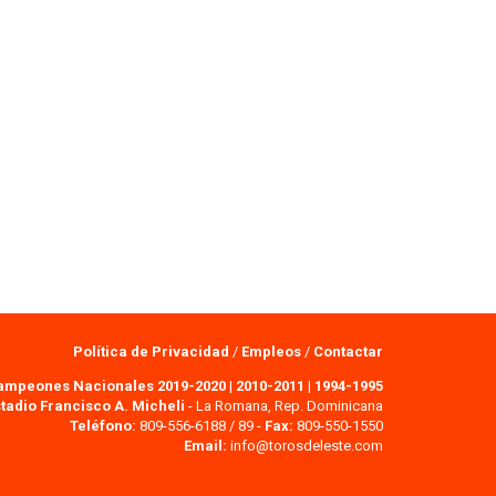
Política de Privacidad
/
Empleos
/
Contactar
ampeones Nacionales 2019-2020
|
2010-2011
|
1994-1995
tadio Francisco A. Micheli
- La Romana, Rep. Dominicana
Teléfono:
809-556-6188 / 89 -
Fax:
809-550-1550
Email:
info@torosdeleste.com