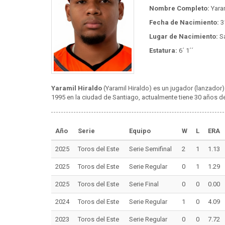
Nombre Completo:
Yaram
Fecha de Nacimiento:
3
Lugar de Nacimiento:
Sa
Estatura:
6´ 1´´
Yaramil Hiraldo
(Yaramil Hiraldo) es un jugador (lanzador
1995 en la ciudad de Santiago, actualmente tiene 30 años de 
Año
Serie
Equipo
W
L
ERA
2025
Toros del Este
Serie Semifinal
2
1
1.13
2025
Toros del Este
Serie Regular
0
1
1.29
2025
Toros del Este
Serie Final
0
0
0.00
2024
Toros del Este
Serie Regular
1
0
4.09
2023
Toros del Este
Serie Regular
0
0
7.72