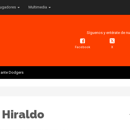
ugadores
Multimedia
Síguenos y entérate de nu
Facebook
X
is ante Dodgers
 Hiraldo