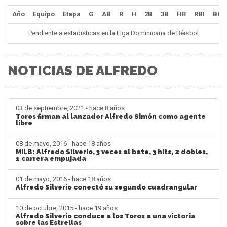
Año
Equipo
Etapa
G
AB
R
H
2B
3B
HR
RBI
BB
Pendiente a estadisticas en la Liga Dominicana de Béisbol
NOTICIAS DE ALFREDO
03 de septiembre, 2021 - hace 8 años
Toros firman al lanzador Alfredo Simón como agente
libre
08 de mayo, 2016 - hace 18 años
MILB: Alfredo Silverio, 3 veces al bate, 3 hits, 2 dobles,
1 carrera empujada
01 de mayo, 2016 - hace 18 años
Alfredo Silverio conectó su segundo cuadrangular
10 de octubre, 2015 - hace 19 años
Alfredo Silverio conduce a los Toros a una victoria
sobre las Estrellas