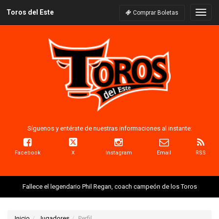
Toros del Este
Naveg
Comprar Boletas
Síguenos y entérate de nuestras informaciones al instante:
Facebook
X
Instagram
Email
RSS
Fallece el legendario Phil Regan, coach campeón de los Toros
Inicio
Jugadores
Perfil