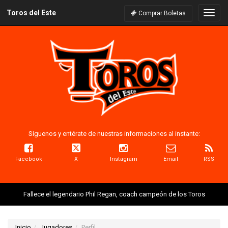
Toros del Este
Naveg
Comprar Boletas
Síguenos y entérate de nuestras informaciones al instante:
Facebook
X
Instagram
Email
RSS
Fallece el legendario Phil Regan, coach campeón de los Toros
Inicio
Jugadores
Perfil