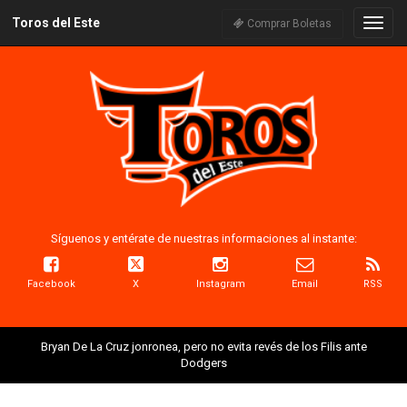
Toros del Este
Naveg
Comprar Boletas
Síguenos y entérate de nuestras informaciones al instante:
Facebook
X
Instagram
Email
RSS
Bryan De La Cruz jonronea, pero no evita revés de los Filis ante
Dodgers