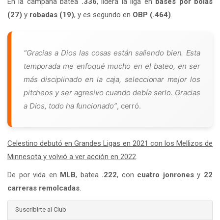
En la campaña batea
.336
, lidera la liga en
bases por bolas
(27)
y
robadas (19)
, y es segundo en
OBP (.464)
.
“Gracias a Dios las cosas están saliendo bien. Esta
temporada me enfoqué mucho en el bateo, en ser
más disciplinado en la caja, seleccionar mejor los
pitcheos y ser agresivo cuando debía serlo. Gracias
a Dios, todo ha funcionado”
, cerró.
Celestino debutó en Grandes Ligas en 2021 con los Mellizos de
Minnesota y volvió a ver acción en 2022
.
De por vida en
MLB
, batea
.222
, con
cuatro jonrones
y
22
carreras remolcadas
.
Suscribirte al Club