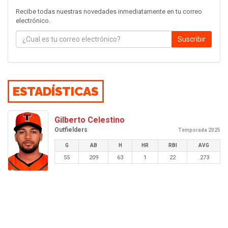
Recibe todas nuestras novedades inmediatamente en tu correo
electrónico.
Suscribir
ESTADÍSTICAS
Gilberto Celestino
Outfielders
Temporada 2025
G
AB
H
HR
RBI
AVG
55
209
63
1
22
.273