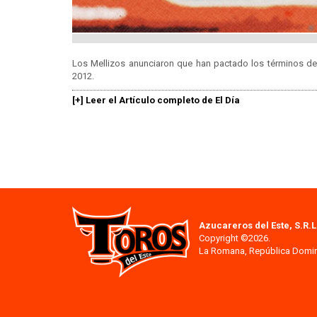
Los Mellizos anunciaron que han pactado los términos d
2012.
[+] Leer el Artículo completo de El Día
Azucareros del Este, S.R.L
Copyright ©2026.
La Romana, República Domi