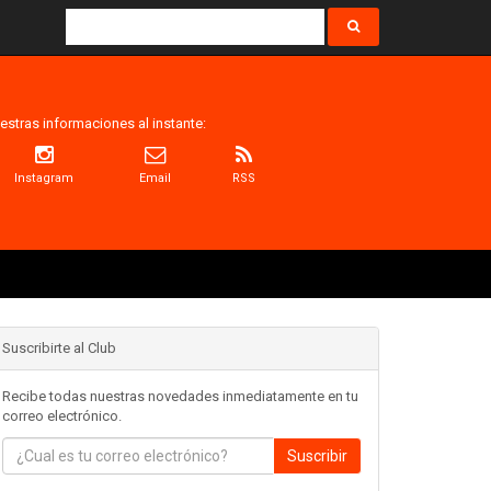
estras informaciones al instante:
Instagram
Email
RSS
Suscribirte al Club
Recibe todas nuestras novedades inmediatamente en tu
correo electrónico.
Suscribir