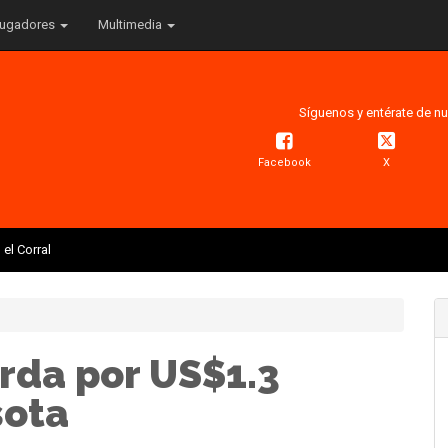
ugadores
Multimedia
Síguenos y entérate de nu
Facebook
X
el Corral
erda por US$1.3
sota