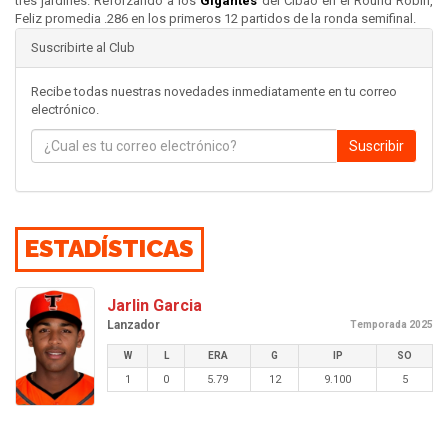
tres jardines. Reforzando a los
Gigantes
del Cibao en el Round Robin,
Feliz promedia .286 en los primeros 12 partidos de la ronda semifinal.
Suscribirte al Club
Recibe todas nuestras novedades inmediatamente en tu correo
electrónico.
Suscribir
ESTADÍSTICAS
Jarlin Garcia
Lanzador
Temporada 2025
W
L
ERA
G
IP
SO
1
0
5.79
12
9.100
5