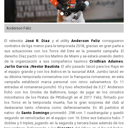
Anderson Feliz
El relevista
José R. Díaz
y el utility
Anderson Feliz
consiguieron
contratos de liga menor para la temporada 2018, gracias en gran parte a
sus actuaciones con los Toros del Este en la presente campaña. El
derecho Díaz pactó con los Marlins de Miami y se estará uniendo dentro
de la organización a sus compañeros taurinos
Cristhian Adames
,
Jarlin Garcia
y
Nestor Bautista
. El año pasado lanzó para los Rays en
el equipo grande y con los Astros en la sucursal AAA. Jumbo lanzó en
su décima temporada consecutiva con la franquicia romanense, en esta
campaña estableció marca personal con cinco salvamentos. En 11
entradas el romanense ponchó 10 y tuvo efectividad de 3.27. Anderson
fichó con los Orioles de Baltimore, luego de jugar en los circuitos
minoritarios de los Piratas de Pittsburgh en el 2017. Feliz, firmado por
los Toros en la temporada muerta, fue la gran sorpresa del club al
destacarse tanto ofensiva como defensivamente. En 40 partidos el
nativo de
Santo Domingo
promedió .298 con 1 cuadrangular y quedó
segundo en remolcadas en el equipo con 16. Entre sus batazos hubo 7
dobles y 3 triples, jugando en la segunda y tercera base además de los