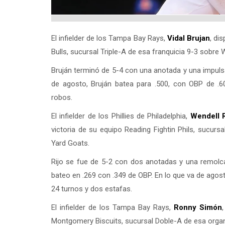
El infielder de los Tampa Bay Rays,
Vidal Brujan
, di
Bulls, sucursal Triple-A de esa franquicia 9-3 sobre
Bruján terminó de 5-4 con una anotada y una impuls
de agosto, Bruján batea para .500, con OBP de .
robos.
El infielder de los Phillies de Philadelphia,
Wendell R
victoria de su equipo Reading Fightin Phils, sucur
Yard Goats.
Rijo se fue de 5-2 con dos anotadas y una remolc
bateo en .269 con .349 de OBP. En lo que va de agos
24 turnos y dos estafas.
El infielder de los Tampa Bay Rays,
Ronny Simón
Montgomery Biscuits, sucursal Doble-A de esa organ