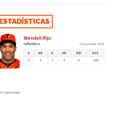
ESTADÍSTICAS
Wendell Rijo
Infielders
Temporada 2025
G
AB
H
HR
RBI
AVG
3
3
1
0
0
.333
Publicidad