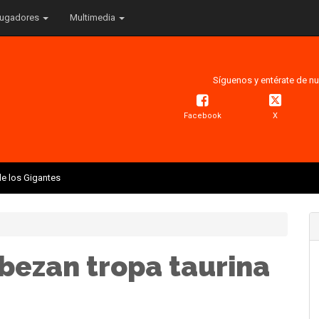
ugadores
Multimedia
Síguenos y entérate de nu
Facebook
X
e los Gigantes
abezan tropa taurina