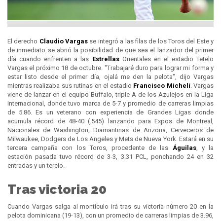
El derecho
Claudio Vargas
se integró a las filas de los Toros del Este y
de inmediato se abrió la posibilidad de que sea el lanzador del primer
día cuando enfrenten a las
Estrellas
Orientales en el estadio Tetelo
Vargas el próximo 18 de octubre. "Trabajaré duro para lograr mi forma y
estar listo desde el primer día, ojalá me den la pelota", dijo Vargas
mientras realizaba sus rutinas en el estadio
Francisco Micheli
. Vargas
viene de lanzar en el equipo Buffalo, triple A de los Azulejos en la Liga
Internacional, donde tuvo marca de 5-7 y promedio de carreras limpias
de 5.86. Es un veterano con experiencia de Grandes Ligas donde
acumula récord de 48-40 (.545) lanzando para Expos de Montreal,
Nacionales de Washington, Diamantinas de Arizona, Cerveceros de
Milwaukee, Dodgers de Los Angeles y Mets de Nueva York. Estará en su
tercera campaña con los Toros, procedente de las
Águilas
, y la
estación pasada tuvo récord de 3-3, 3.31 PCL, ponchando 24 en 32
entradas y un tercio.
Tras victoria 20
Cuando Vargas salga al montículo irá tras su victoria número 20 en la
pelota dominicana (19-13), con un promedio de carreras limpias de 3.96,