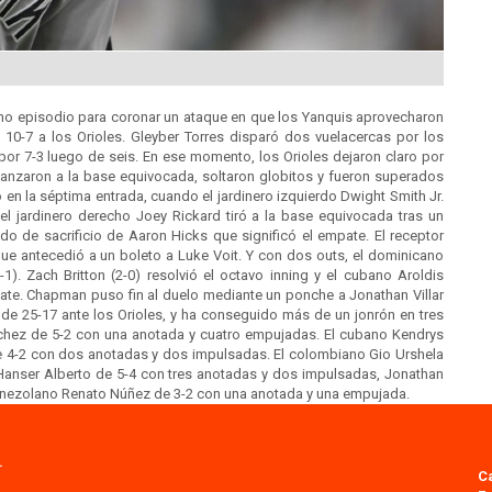
eno episodio para coronar un ataque en que los Yanquis aprovecharon
s 10-7 a los Orioles. Gleyber Torres disparó dos vuelacercas por los
por 7-3 luego de seis. En ese momento, los Orioles dejaron claro por
Lanzaron a la base equivocada, soltaron globitos y fueron superados
ó en la séptima entrada, cuando el jardinero izquierdo Dwight Smith Jr.
 el jardinero derecho Joey Rickard tiró a la base equivocada tras un
ado de sacrificio de Aaron Hicks que significó el empate. El receptor
ue antecedió a un boleto a Luke Voit. Y con dos outs, el dominicano
). Zach Britton (2-0) resolvió el octavo inning y el cubano Aroldis
te. Chapman puso fin al duelo mediante un ponche a Jonathan Villar
de 25-17 ante los Orioles, y ha conseguido más de un jonrón en tres
nchez de 5-2 con una anotada y cuatro empujadas. El cubano Kendrys
e 4-2 con dos anotadas y dos impulsadas. El colombiano Gio Urshela
 Hanser Alberto de 5-4 con tres anotadas y dos impulsadas, Jonathan
 venezolano Renato Núñez de 3-2 con una anotada y una empujada.
.
C