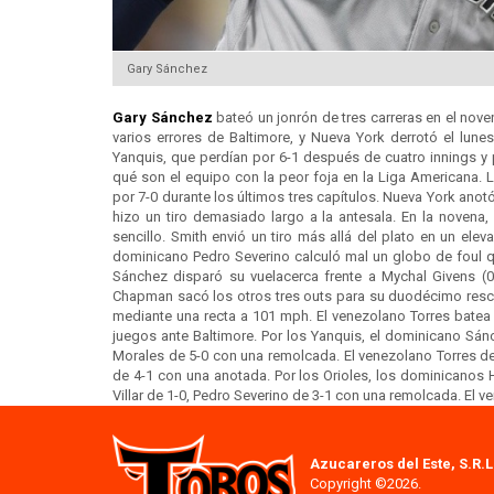
Gary Sánchez
Gary Sánchez
bateó un jonrón de tres carreras en el nov
varios errores de Baltimore, y Nueva York derrotó el lune
Yanquis, que perdían por 6-1 después de cuatro innings y 
qué son el equipo con la peor foja en la Liga Americana. 
por 7-0 durante los últimos tres capítulos. Nueva York anot
hizo un tiro demasiado largo a la antesala. En la novena,
sencillo. Smith envió un tiro más allá del plato en un elev
dominicano Pedro Severino calculó mal un globo de foul q
Sánchez disparó su vuelacerca frente a Mychal Givens (0-1
Chapman sacó los otros tres outs para su duodécimo resca
mediante una recta a 101 mph. El venezolano Torres batea 
juegos ante Baltimore. Por los Yanquis, el dominicano Sá
Morales de 5-0 con una remolcada. El venezolano Torres d
de 4-1 con una anotada. Por los Orioles, los dominicanos
Villar de 1-0, Pedro Severino de 3-1 con una remolcada. El
Azucareros del Este, S.R.L
Copyright ©2026.