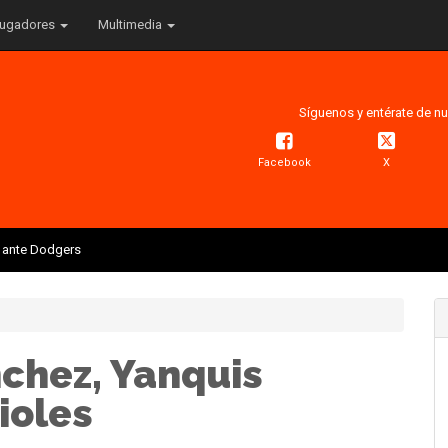
ugadores
Multimedia
Síguenos y entérate de nu
Facebook
X
is ante Dodgers
chez, Yanquis
ioles