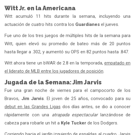
Witt Jr. en la Americana
Witt acumuló 11 hits durante la semana, incluyendo una
actuación de cuatro hits contra los
Guardianes
el jueves.
Fue uno de los tres juegos de múltiples hits de la semana para
Witt, quien elevó su promedio de bateo más de 20 puntos
hasta llegar a .302, y aumentó su OPS en 82 puntos hasta .847.
Witt ahora tiene un bWAR de 2.8 en la temporada,
empatado en
el liderato de MLB entre los jugadores de posición
.
Jugada de la Semana: Jim Jarvis
Fue una gran noche de viernes para el campocorto de los
Bravos,
Jim Jarvis
. El joven de 25 años, convocado para su
debut en las Grandes Ligas
dos días antes, se dio a conocer
rápidamente con una
atrapada espectacular
lanzándose de
cabeza para robarle un hit a
Kyle Tucker
de los Dodgers.
Corriendo hacia el jardín izquierdo de espaldas al cuadro, Jarvis