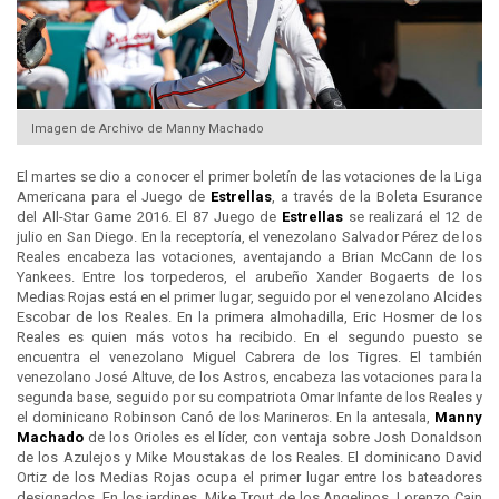
Imagen de Archivo de Manny Machado
El martes se dio a conocer el primer boletín de las votaciones de la Liga
Americana para el Juego de
Estrellas
, a través de la Boleta Esurance
del All-Star Game 2016. El 87 Juego de
Estrellas
se realizará el 12 de
julio en San Diego. En la receptoría, el venezolano Salvador Pérez de los
Reales encabeza las votaciones, aventajando a Brian McCann de los
Yankees. Entre los torpederos, el arubeño Xander Bogaerts de los
Medias Rojas está en el primer lugar, seguido por el venezolano Alcides
Escobar de los Reales. En la primera almohadilla, Eric Hosmer de los
Reales es quien más votos ha recibido. En el segundo puesto se
encuentra el venezolano Miguel Cabrera de los Tigres. El también
venezolano José Altuve, de los Astros, encabeza las votaciones para la
segunda base, seguido por su compatriota Omar Infante de los Reales y
el dominicano Robinson Canó de los Marineros. En la antesala,
Manny
Machado
de los Orioles es el líder, con ventaja sobre Josh Donaldson
de los Azulejos y Mike Moustakas de los Reales. El dominicano David
Ortiz de los Medias Rojas ocupa el primer lugar entre los bateadores
designados. En los jardines, Mike Trout de los Angelinos, Lorenzo Cain