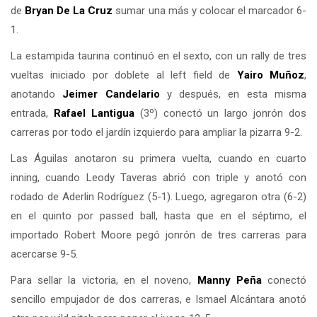
de
Bryan De La Cruz
sumar una más y colocar el marcador 6-
1.
La estampida taurina continuó en el sexto, con un rally de tres
vueltas iniciado por doblete al left field de
Yairo Muñoz
,
anotando
Jeimer Candelario
y después, en esta misma
entrada,
Rafael Lantigua
(3º) conectó un largo jonrón dos
carreras por todo el jardín izquierdo para ampliar la pizarra 9-2.
Las Águilas anotaron su primera vuelta, cuando en cuarto
inning, cuando Leody Taveras abrió con triple y anotó con
rodado de Aderlin Rodríguez (5-1). Luego, agregaron otra (6-2)
en el quinto por passed ball, hasta que en el séptimo, el
importado Robert Moore pegó jonrón de tres carreras para
acercarse 9-5.
Para sellar la victoria, en el noveno,
Manny Peña
conectó
sencillo empujador de dos carreras, e Ismael Alcántara anotó