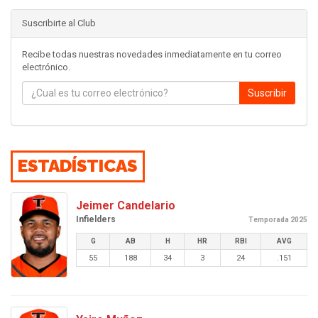
Suscribirte al Club
Recibe todas nuestras novedades inmediatamente en tu correo
electrónico.
Suscribir
ESTADÍSTICAS
Jeimer Candelario
Infielders
Temporada 2025
G
AB
H
HR
RBI
AVG
55
188
34
3
24
.151