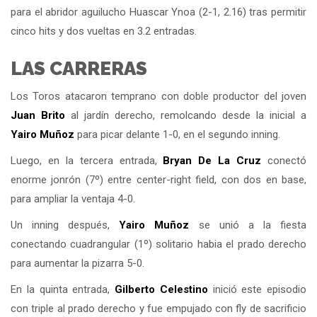
para el abridor aguilucho Huascar Ynoa (2-1, 2.16) tras permitir
cinco hits y dos vueltas en 3.2 entradas.
LAS CARRERAS
Los Toros atacaron temprano con doble productor del joven
Juan Brito
al jardín derecho, remolcando desde la inicial a
Yairo Muñoz
para picar delante 1-0, en el segundo inning.
Luego, en la tercera entrada,
Bryan De La Cruz
conectó
enorme jonrón (7º) entre center-right field, con dos en base,
para ampliar la ventaja 4-0.
Un inning después,
Yairo Muñoz
se unió a la fiesta
conectando cuadrangular (1º) solitario habia el prado derecho
para aumentar la pizarra 5-0.
En la quinta entrada,
Gilberto Celestino
inició este episodio
con triple al prado derecho y fue empujado con fly de sacrificio