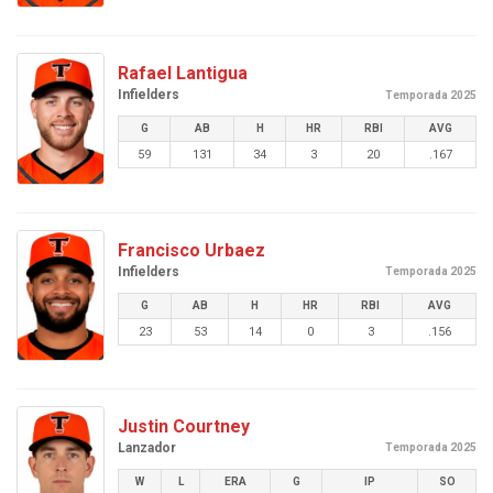
Rafael Lantigua
Infielders
Temporada 2025
G
AB
H
HR
RBI
AVG
59
131
34
3
20
.167
Francisco Urbaez
Infielders
Temporada 2025
G
AB
H
HR
RBI
AVG
23
53
14
0
3
.156
Justin Courtney
Lanzador
Temporada 2025
W
L
ERA
G
IP
SO