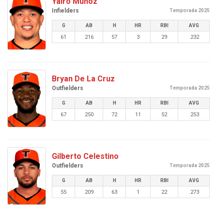
Yairo Muñoz
Infielders
Temporada 2025
G
AB
H
HR
RBI
AVG
61
216
57
3
29
.232
Bryan De La Cruz
Outfielders
Temporada 2025
G
AB
H
HR
RBI
AVG
67
250
72
11
52
.253
Gilberto Celestino
Outfielders
Temporada 2025
G
AB
H
HR
RBI
AVG
55
209
63
1
22
.273