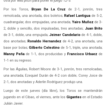
otra por wild pitch para poner el juego 12-5.
Por los Toros,
Bryan De La Cruz
de 2-1, jonrón, tres
remolcada, una anotada, dos boletos;
Rafael Lantigua
de 5-2,
cuadrangular, dos empujadas, una anotada;
Yairo Muñoz
de 3-
2, doble y sencillo, dos impulsadas, tres anotadas;
Juan Brito
de 3-1, doble, una empujada;
Jeimer Candelario
de 4-1, doble,
dos anotadas;
Ronaldo Hernandez
de 4-2, una anotada, una
base por bolas;
Gilberto Celestino
de 5-1, triple, una anotada;
Manny Peña
de 1-1, dos producidas y
Francisco Urbaez
de
1-1 en su regreso.
Por las Águilas, Robert Moore de 3-1, jonrón, tres remolcadas,
una anotada; Ezequiel Durán de 4-2 con doble; Corey Joice de
2-1, dos anotadas y Aderlin Rodríguez produjo una.
Luego de este jueves (día libre), los Toros se mantendrán
jugando en el Cibao, el viernes, ante los
Gigantes
en el Estadio
Julián Javier.