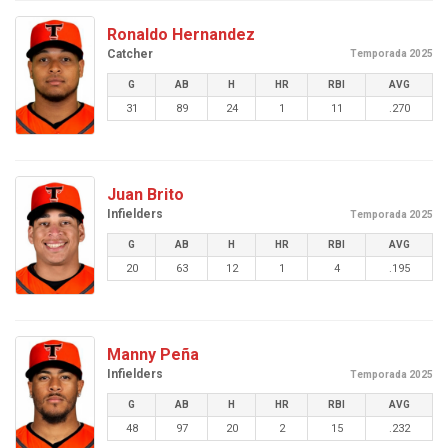
Ronaldo Hernandez
Catcher
Temporada 2025
G
AB
H
HR
RBI
AVG
31
89
24
1
11
.270
Juan Brito
Infielders
Temporada 2025
G
AB
H
HR
RBI
AVG
20
63
12
1
4
.195
Manny Peña
Infielders
Temporada 2025
G
AB
H
HR
RBI
AVG
48
97
20
2
15
.232