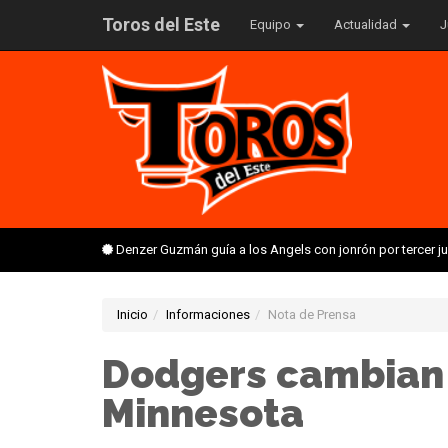
Toros del Este
Equipo
Actualidad
J
Denzer Guzmán guía a los Angels con jonrón por tercer 
Inicio
Informaciones
Nota de Prensa
Dodgers cambian 
Minnesota