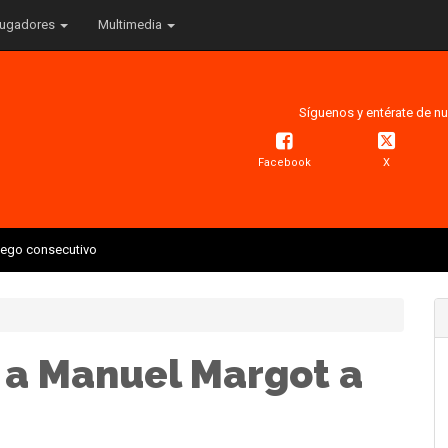
ugadores
Multimedia
Síguenos y entérate de nu
Facebook
X
juego consecutivo
a Manuel Margot a