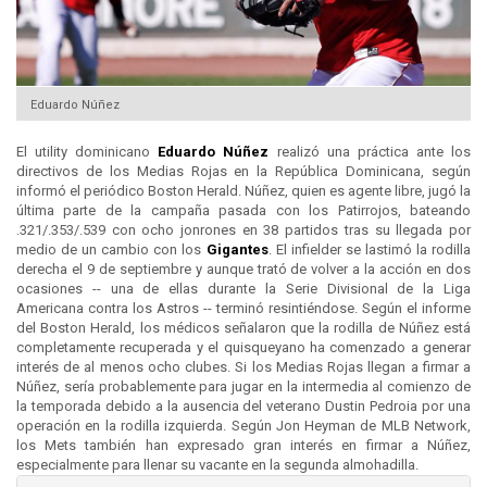
Eduardo Núñez
El utility dominicano
Eduardo Núñez
realizó una práctica ante los
directivos de los Medias Rojas en la República Dominicana, según
informó el periódico Boston Herald. Núñez, quien es agente libre, jugó la
última parte de la campaña pasada con los Patirrojos, bateando
.321/.353/.539 con ocho jonrones en 38 partidos tras su llegada por
medio de un cambio con los
Gigantes
. El infielder se lastimó la rodilla
derecha el 9 de septiembre y aunque trató de volver a la acción en dos
ocasiones -- una de ellas durante la Serie Divisional de la Liga
Americana contra los Astros -- terminó resintiéndose. Según el informe
del Boston Herald, los médicos señalaron que la rodilla de Núñez está
completamente recuperada y el quisqueyano ha comenzado a generar
interés de al menos ocho clubes. Si los Medias Rojas llegan a firmar a
Núñez, sería probablemente para jugar en la intermedia al comienzo de
la temporada debido a la ausencia del veterano Dustin Pedroia por una
operación en la rodilla izquierda. Según Jon Heyman de MLB Network,
los Mets también han expresado gran interés en firmar a Núñez,
especialmente para llenar su vacante en la segunda almohadilla.