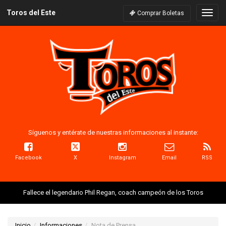
Toros del Este
Naveg
Comprar Boletas
Síguenos y entérate de nuestras informaciones al instante:
Facebook
X
Instagram
Email
RSS
Fallece el legendario Phil Regan, coach campeón de los Toros
Inicio
Informaciones
Nota de Prensa