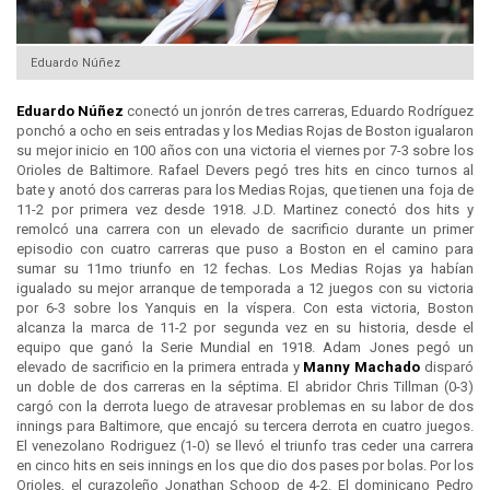
Eduardo Núñez
Eduardo Núñez
conectó un jonrón de tres carreras, Eduardo Rodríguez
ponchó a ocho en seis entradas y los Medias Rojas de Boston igualaron
su mejor inicio en 100 años con una victoria el viernes por 7-3 sobre los
Orioles de Baltimore. Rafael Devers pegó tres hits en cinco turnos al
bate y anotó dos carreras para los Medias Rojas, que tienen una foja de
11-2 por primera vez desde 1918. J.D. Martinez conectó dos hits y
remolcó una carrera con un elevado de sacrificio durante un primer
episodio con cuatro carreras que puso a Boston en el camino para
sumar su 11mo triunfo en 12 fechas. Los Medias Rojas ya habían
igualado su mejor arranque de temporada a 12 juegos con su victoria
por 6-3 sobre los Yanquis en la víspera. Con esta victoria, Boston
alcanza la marca de 11-2 por segunda vez en su historia, desde el
equipo que ganó la Serie Mundial en 1918. Adam Jones pegó un
elevado de sacrificio en la primera entrada y
Manny Machado
disparó
un doble de dos carreras en la séptima. El abridor Chris Tillman (0-3)
cargó con la derrota luego de atravesar problemas en su labor de dos
innings para Baltimore, que encajó su tercera derrota en cuatro juegos.
El venezolano Rodriguez (1-0) se llevó el triunfo tras ceder una carrera
en cinco hits en seis innings en los que dio dos pases por bolas. Por los
Orioles, el curazoleño Jonathan Schoop de 4-2. El dominicano Pedro