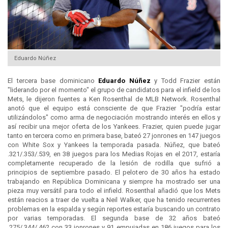
Eduardo Núñez
El tercera base dominicano
Eduardo Núñez
y Todd Frazier están
"liderando por el momento" el grupo de candidatos para el infield de los
Mets, le dijeron fuentes a Ken Rosenthal de MLB Network. Rosenthal
anotó que el equipo está consciente de que Frazier "podría estar
utilizándolos" como arma de negociación mostrando interés en ellos y
así recibir una mejor oferta de los Yankees. Frazier, quien puede jugar
tanto en tercera como en primera base, bateó 27 jonrones en 147 juegos
con White Sox y Yankees la temporada pasada. Núñez, que bateó
.321/.353/.539, en 38 juegos para los Medias Rojas en el 2017, estaría
completamente recuperado de la lesión de rodilla que sufrió a
principios de septiembre pasado. El pelotero de 30 años ha estado
trabajando en República Dominicana y siempre ha mostrado ser una
pieza muy versátil para todo el infield. Rosenthal añadió que los Mets
están reacios a traer de vuelta a Neil Walker, que ha tenido recurrentes
problemas en la espalda y según reportes estaría buscando un contrato
por varias temporadas. El segunda base de 32 años bateó
.275/.344/.462 con 33 jonrones y 91 empujadas en 186 juegos para los