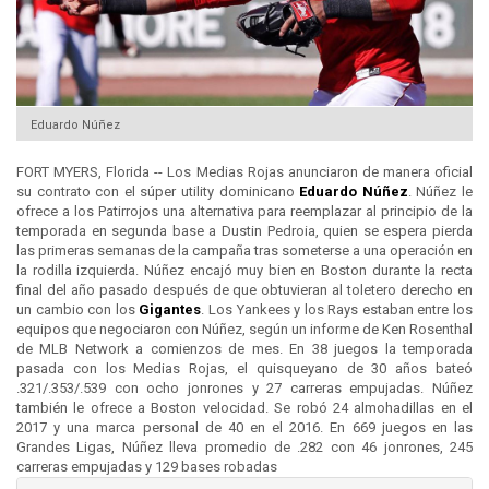
Eduardo Núñez
FORT MYERS, Florida -- Los Medias Rojas anunciaron de manera oficial
su contrato con el súper utility dominicano
Eduardo Núñez
. Núñez le
ofrece a los Patirrojos una alternativa para reemplazar al principio de la
temporada en segunda base a Dustin Pedroia, quien se espera pierda
las primeras semanas de la campaña tras someterse a una operación en
la rodilla izquierda. Núñez encajó muy bien en Boston durante la recta
final del año pasado después de que obtuvieran al toletero derecho en
un cambio con los
Gigantes
. Los Yankees y los Rays estaban entre los
equipos que negociaron con Núñez, según un informe de Ken Rosenthal
de MLB Network a comienzos de mes. En 38 juegos la temporada
pasada con los Medias Rojas, el quisqueyano de 30 años bateó
.321/.353/.539 con ocho jonrones y 27 carreras empujadas. Núñez
también le ofrece a Boston velocidad. Se robó 24 almohadillas en el
2017 y una marca personal de 40 en el 2016. En 669 juegos en las
Grandes Ligas, Núñez lleva promedio de .282 con 46 jonrones, 245
carreras empujadas y 129 bases robadas