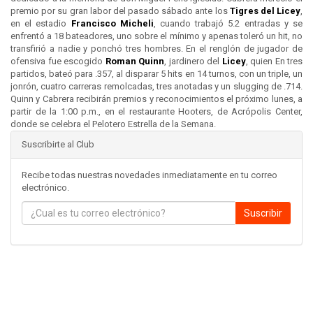
premio por su gran labor del pasado sábado ante los
Tigres del
Licey
,
en el estadio
Francisco Micheli
, cuando trabajó 5.2 entradas y se
enfrentó a 18 bateadores, uno sobre el mínimo y apenas toleró un hit, no
transfirió a nadie y ponchó tres hombres. En el renglón de jugador de
ofensiva fue escogido
Roman Quinn
, jardinero del
Licey
, quien En tres
partidos, bateó para .357, al disparar 5 hits en 14 turnos, con un triple, un
jonrón, cuatro carreras remolcadas, tres anotadas y un slugging de .714.
Quinn y Cabrera recibirán premios y reconocimientos el próximo lunes, a
partir de la 1:00 p.m., en el restaurante Hooters, de Acrópolis Center,
donde se celebra el Pelotero Estrella de la Semana.
Suscribirte al Club
Recibe todas nuestras novedades inmediatamente en tu correo
electrónico.
Suscribir