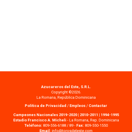
Azucareros del Este, S.R.L.
Copyright ©2026.
La Romana, República Dominicana
Política de Privacidad
/
Empleos
/
Contactar
Campeones Nacionales 2019-2020
|
2010-2011
|
1994-1995
Estadio Francisco A. Micheli
- La Romana, Rep. Dominicana
Teléfono:
809-556-6188 / 89 -
Fax:
809-550-1550
Email:
info@torosdeleste.com