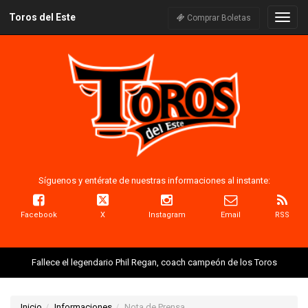
Toros del Este
Naveg
Comprar Boletas
Síguenos y entérate de nuestras informaciones al instante:
Facebook
X
Instagram
Email
RSS
Fallece el legendario Phil Regan, coach campeón de los Toros
Inicio
Informaciones
Nota de Prensa