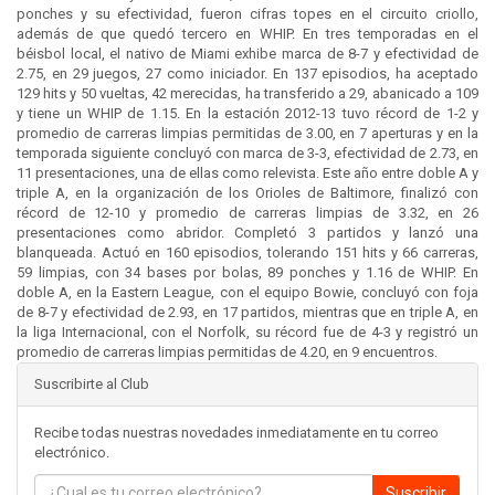
ponches y su efectividad, fueron cifras topes en el circuito criollo,
además de que quedó tercero en WHIP. En tres temporadas en el
béisbol local, el nativo de Miami exhibe marca de 8-7 y efectividad de
2.75, en 29 juegos, 27 como iniciador. En 137 episodios, ha aceptado
129 hits y 50 vueltas, 42 merecidas, ha transferido a 29, abanicado a 109
y tiene un WHIP de 1.15. En la estación 2012-13 tuvo récord de 1-2 y
promedio de carreras limpias permitidas de 3.00, en 7 aperturas y en la
temporada siguiente concluyó con marca de 3-3, efectividad de 2.73, en
11 presentaciones, una de ellas como relevista. Este año entre doble A y
triple A, en la organización de los Orioles de Baltimore, finalizó con
récord de 12-10 y promedio de carreras limpias de 3.32, en 26
presentaciones como abridor. Completó 3 partidos y lanzó una
blanqueada. Actuó en 160 episodios, tolerando 151 hits y 66 carreras,
59 limpias, con 34 bases por bolas, 89 ponches y 1.16 de WHIP. En
doble A, en la Eastern League, con el equipo Bowie, concluyó con foja
de 8-7 y efectividad de 2.93, en 17 partidos, mientras que en triple A, en
la liga Internacional, con el Norfolk, su récord fue de 4-3 y registró un
promedio de carreras limpias permitidas de 4.20, en 9 encuentros.
Suscribirte al Club
Recibe todas nuestras novedades inmediatamente en tu correo
electrónico.
Suscribir