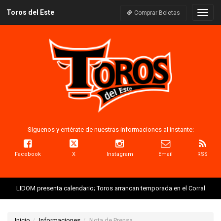
Toros del Este
Naveg
Comprar Boletas
Síguenos y entérate de nuestras informaciones al instante:
Facebook
X
Instagram
Email
RSS
LIDOM presenta calendario; Toros arrancan temporada en el Corral
Inicio
Informaciones
Nota de Prensa