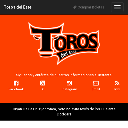
Toros del Este
Naveg
Comprar Boletas
Síguenos y entérate de nuestras informaciones al instante:
Facebook
X
Instagram
Email
RSS
Bryan De La Cruz jonronea, pero no evita revés de los Filis ante
Dodgers