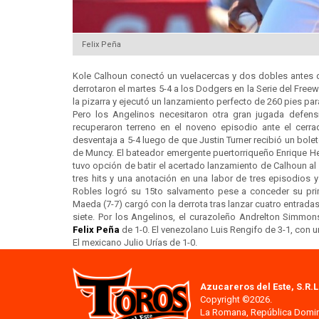
Felix Peña
Kole Calhoun conectó un vuelacercas y dos dobles antes d
derrotaron el martes 5-4 a los Dodgers en la Serie del Free
la pizarra y ejecutó un lanzamiento perfecto de 260 pies pa
Pero los Angelinos necesitaron otra gran jugada defen
recuperaron terreno en el noveno episodio ante el cerra
desventaja a 5-4 luego de que Justin Turner recibió un bole
de Muncy. El bateador emergente puertorriqueño Enrique He
tuvo opción de batir el acertado lanzamiento de Calhoun al
tres hits y una anotación en una labor de tres episodios 
Robles logró su 15to salvamento pese a conceder su pri
Maeda (7-7) cargó con la derrota tras lanzar cuatro entradas 
siete. Por los Angelinos, el curazoleño Andrelton Simmon
Felix Peña
de 1-0. El venezolano Luis Rengifo de 3-1, con 
El mexicano Julio Urías de 1-0.
Azucareros del Este, S.R.L
Copyright ©2026.
La Romana, República Domi