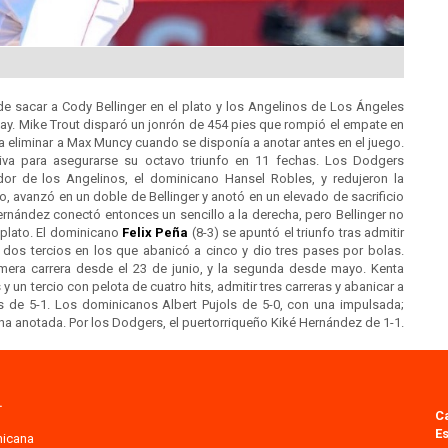
e sacar a Cody Bellinger en el plato y los Angelinos de Los Ángeles
way. Mike Trout disparó un jonrón de 454 pies que rompió el empate en
ra eliminar a Max Muncy cuando se disponía a anotar antes en el juego.
siva para asegurarse su octavo triunfo en 11 fechas. Los Dodgers
dor de los Angelinos, el dominicano Hansel Robles, y redujeron la
to, avanzó en un doble de Bellinger y anotó en un elevado de sacrificio
rnández conectó entonces un sencillo a la derecha, pero Bellinger no
 plato. El dominicano
Felix Peña
(8-3) se apuntó el triunfo tras admitir
y dos tercios en los que abanicó a cinco y dio tres pases por bolas.
mera carrera desde el 23 de junio, y la segunda desde mayo. Kenta
y un tercio con pelota de cuatro hits, admitir tres carreras y abanicar a
s de 5-1. Los dominicanos Albert Pujols de 5-0, con una impulsada;
una anotada. Por los Dodgers, el puertorriqueño Kiké Hernández de 1-1.
.
C
Es
nicana