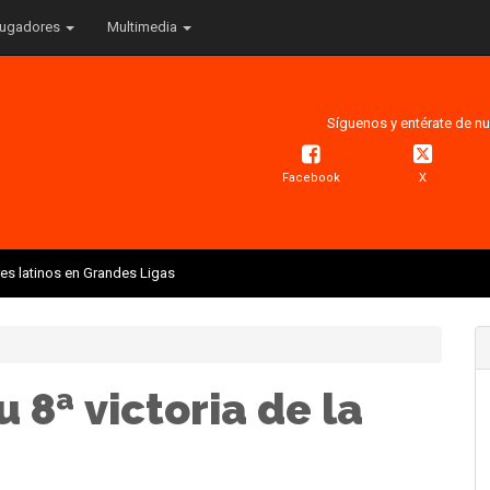
ugadores
Multimedia
Síguenos y entérate de nu
Facebook
X
res latinos en Grandes Ligas
u 8ª victoria de la