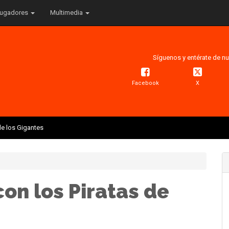
ugadores
Multimedia
Síguenos y entérate de nu
Facebook
X
e los Gigantes
con los Piratas de