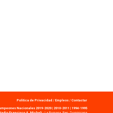
Política de Privacidad
/
Empleos
/
Contactar
ampeones Nacionales 2019-2020
|
2010-2011
|
1994-1995
tadio Francisco A. Micheli
- La Romana, Rep. Dominicana