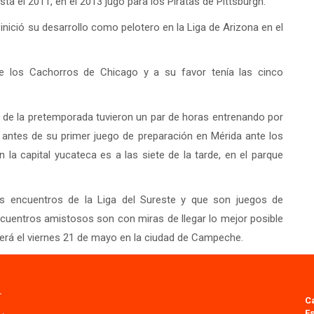
ta el 2011, en el 2013 jugó para los Piratas de Pittsburgh.
nició su desarrollo como pelotero en la Liga de Arizona en el
 los Cachorros de Chicago y a su favor tenía las cinco
5 de la pretemporada tuvieron un par de horas entrenando por
 antes de su primer juego de preparación en Mérida ante los
la capital yucateca es a las siete de la tarde, en el parque
os encuentros de la Liga del Sureste y que son juegos de
ncuentros amistosos son con miras de llegar lo mejor posible
erá el viernes 21 de mayo en la ciudad de Campeche.
.
C
Es