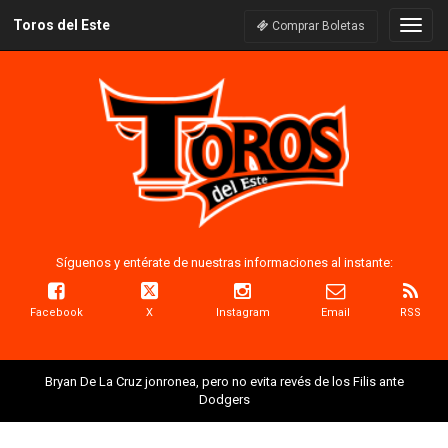
Toros del Este
Naveg
Comprar Boletas
Síguenos y entérate de nuestras informaciones al instante:
Facebook
X
Instagram
Email
RSS
Bryan De La Cruz jonronea, pero no evita revés de los Filis ante
Dodgers