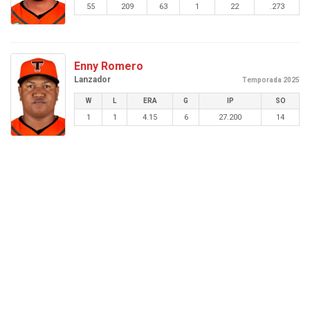
55
209
63
1
22
.273
Enny Romero
Lanzador
Temporada 2025
W
L
ERA
G
IP
SO
1
1
4.15
6
27.200
14