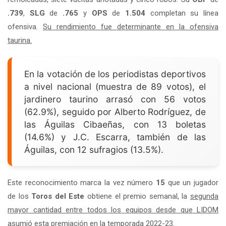
.739
,
SLG
de
.765
y
OPS
de
1.504
completan su línea
ofensiva.
Su rendimiento fue determinante en la ofensiva
taurina.
En la votación de los periodistas deportivos
a nivel nacional (muestra de 89 votos), el
jardinero taurino arrasó con 56 votos
(62.9%), seguido por Alberto Rodríguez, de
las Águilas Cibaeñas, con 13 boletas
(14.6%) y J.C. Escarra, también de las
Águilas, con 12 sufragios (13.5%).
Este reconocimiento marca la vez número
15
que un jugador
de los
Toros del Este
obtiene el premio semanal, la
segunda
mayor cantidad entre todos los equipos desde que LIDOM
asumió esta premiación en la temporada 2022-23
.