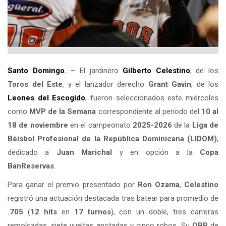
Santo Domingo
.
– El jardinero
Gilberto Celestino
, de los
Toros del Este
, y el lanzador derecho
Grant Gavin
, de los
Leones del
Escogido
, fueron seleccionados este miércoles
como
MVP de la Semana
correspondiente al período del
10 al
18 de noviembre
en el campeonato
2025-2026
de la
Liga de
Béisbol Profesional de la República Dominicana (LIDOM)
,
dedicado a
Juan Marichal
y en opción a la
Copa
BanReservas
.
Para ganar el premio presentado por
Ron Ozama
,
Celestino
registró una actuación destacada tras batear para promedio de
.705
(
12 hits
en
17 turnos
), con un doble, tres carreras
remolcadas, siete vueltas anotadas y cinco robos. Su
OBP
de