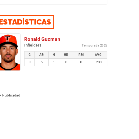
ESTADÍSTICAS
Ronald Guzman
Infielders
Temporada 2025
G
AB
H
HR
RBI
AVG
9
5
1
0
0
.200
Publicidad