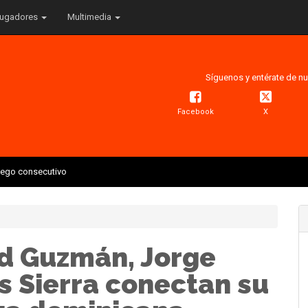
ugadores
Multimedia
Síguenos y entérate de nu
Facebook
X
juego consecutivo
d Guzmán, Jorge
s Sierra conectan su