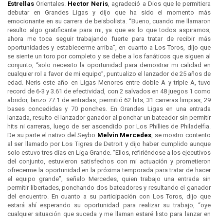
Estrellas
Orientales.
Hector Neris
, agradeció a Dios que le permitiera
debutar en Grandes Ligas y dijo que ha sido el momento más
emocionante en su carrera de beisbolista. “Bueno, cuando me llamaron
resulto algo gratificante para mi, ya que es lo que todos aspiramos,
ahora me toca seguir trabajando fuerte para tratar de recibir más
oportunidades y establecerme arriba”, en cuanto a Los Toros, dijo que
se siente un toro por completo y se debe a los fanáticos que siguen al
conjunto, “solo necesito la oportunidad para demostrar mi calidad en
cualquier rol a favor de mi equipo”, puntualizo el lanzador de 25 años de
edad. Neris este año en Ligas Menores entre doble A y triple A, tuvo
record de 6-3 y 3.61 de efectividad, con 2 salvados en 48 juegos 1 como
abridor, lanzo 77.1 de entradas, permitió 62 hits, 31 carreras limpias, 29
bases concedidas y 70 ponches. En Grandes Ligas en una entrada
lanzada, resulto el lanzador ganador al ponchar un bateador sin permitir
hits ni carreras, luego de ser ascendido por Los Phillies de Philadelfia.
De su parte el nativo del Seybo
Melvin Mercedes
, se mostro contento
al ser llamado por Los Tigres de Detroit y dijo haber cumplido aunque
solo estuvo tres días en Liga Grande. “Ellos, refiriéndose a los ejecutivos
del conjunto, estuvieron satisfechos con mi actuación y prometieron
ofrecerme la oportunidad en la próxima temporada para tratar de hacer
el equipo grande”, señalo Mercedes, quien trabajo una entrada sin
permitir libertades, ponchando dos bateadores y resultando el ganador
del encuentro. En cuanto a su participación con Los Toros, dijo que
estará ahí esperando su oportunidad para realizar su trabajo, “oye
cualquier situación que suceda y me llaman estaré listo para lanzar en