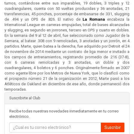
turnos, contándose entre sus imparables, 19 dobles, 3 triples y 12
cuadrangulares, cuenta con 50 vueltas producidas y 36 anotadas, 21
transferencias, 45 ponches, porcentaje de embasarse de .331, slugging
de .494 y un OPS de .826. El nativo de
La Romana
encabeza la
International League en carreras empujadas, total de bases alcanzadas
y slugging, es segundo en jonrones, tercero en OPS y cuarto en dobles.
En la semana del 9 al 12 de abril, fue seleccionado como Jugador de la
Semana, al batear .308 con 9 remolcadas, 3 anotadas y un jonrón, en 4
partidos. Marte, quien batea a la derecha, fue adquirido por Detroit el 24
de noviembre de 2014 mediante un contrato de liga menor e invitado a
los campos de entrenamientos, registrando promedio de .216 (37-8),
con 6 carreras remolcadas y 3 anotadas, un doble y dos
cuadrangulares, 4 boletos y 6 ponches. Originalmente firmado en 2007
como agente libre por los Metros de Nueva York, que lo clasificó como
el prospecto número 21 de la organización en 2012, Marte pasó a los
Atléticos de Oakland en diciembre de ese año, donde permaneció dos
temporadas.
Suscribirte al Club
Recibe todas nuestras novedades inmediatamente en tu correo
electrónico.
Suscribir